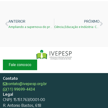
ANTERIOR
PRÓXIMO
Ampliando a supernova do processo-r na NGC 4993!
Ciência,Educação e Indústria: Cristovam Buarque
Fale conosco
Contato
contato@ivepesp.org.br
(11) 99699-4434
Legal
CNPJ: 15.151.763/0001-00
R. Antonio Bastos, 618