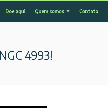
Doe aqui
Quem somos
Contato
 NGC 4993!