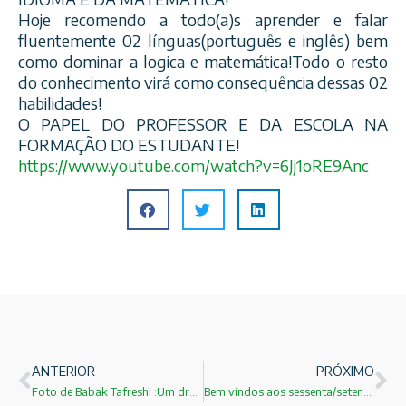
Hoje recomendo a todo(a)s aprender e falar
fluentemente 02 línguas(português e inglês) bem
como dominar a logica e matemática!Todo o resto
do conhecimento virá como consequência dessas 02
habilidades!
O PAPEL DO PROFESSOR E DA ESCOLA NA
FORMAÇÃO DO ESTUDANTE!
https://www.youtube.com/
watch?v=6Jj1oRE9Anc
ANTERIOR
PRÓXIMO
Foto de Babak Tafreshi :Um dragão através do céu!
Bem vindos aos sessenta/setenta!Sem dúvida a melhor fase da vida!