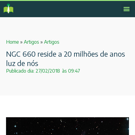
Home
»
Artigos
»
Artigos
NGC 660 reside a 20 milhões de anos
luz de nós
Publicado dia:
27/02/2018
às
09:47