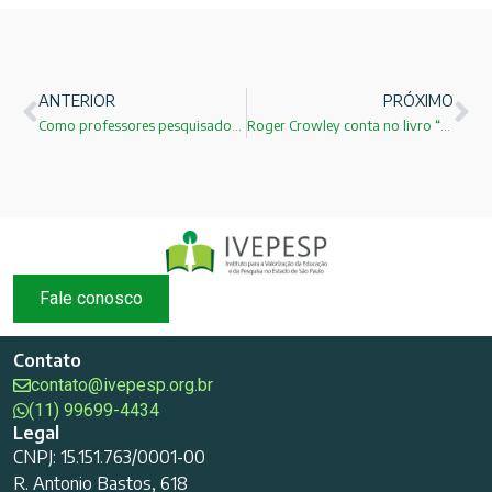
ANTERIOR
PRÓXIMO
Como professores pesquisadores utilizam seu tempo no trabalho?
Roger Crowley conta no livro “Conquistadores” como Portugal se tornou um império.
Fale conosco
Contato
contato@ivepesp.org.br
(11) 99699-4434
Legal
CNPJ: 15.151.763/0001-00
R. Antonio Bastos, 618