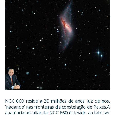
NGC 660 reside a 20 milhões de anos luz de nos,
‘nadando’ nas fronteiras da constelação de Peixes.A
aparência peculiar da NGC 660 é devido ao fato ser