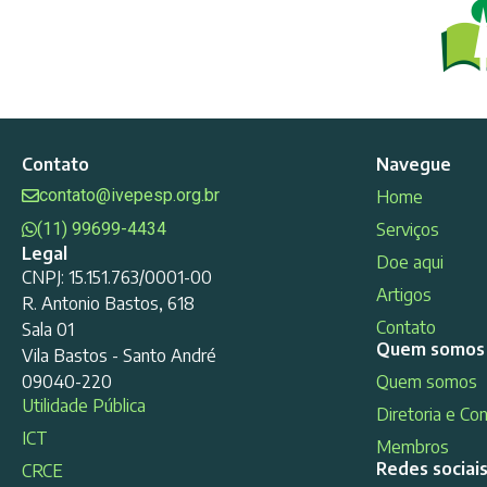
Contato
Navegue
contato@ivepesp.org.br
Home
(11) 99699-4434
Serviços
Legal
Doe aqui
CNPJ: 15.151.763/0001-00
Artigos
R. Antonio Bastos, 618
Contato
Sala 01
Quem somos
Vila Bastos - Santo André
09040-220
Quem somos
Utilidade Pública
Diretoria e Co
ICT
Membros
Redes sociai
CRCE