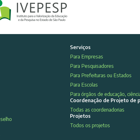
Serviços
Para Empresas
Para Pesquisadores
Para Prefeituras ou Estados
Para Escolas
Para órgãos de educação, ciência
Coordenação de Projeto de 
Todas as coordenadorias
Projetos
nselho
Todos os projetos
s