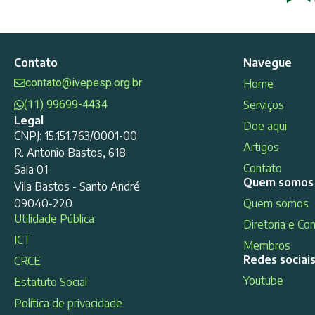
Contato
Navegue
contato@ivepesp.org.br
Home
(11) 99699-4434
Serviços
Legal
Doe aqui
CNPJ: 15.151.763/0001-00
Artigos
R. Antonio Bastos, 618
Contato
Sala 01
Quem somos
Vila Bastos - Santo André
09040-220
Quem somos
Utilidade Pública
Diretoria e Co
ICT
Membros
Redes sociai
CRCE
Youtube
Estatuto Social
Política de privacidade