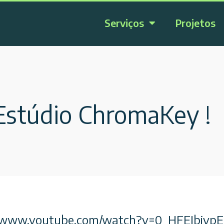
Serviços
Projetos
Estúdio ChromaKey !
://www.youtube.com/watch?v=0_HFEIbivpE