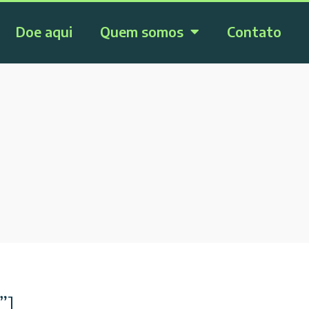
Doe aqui
Quem somos
Contato
”]