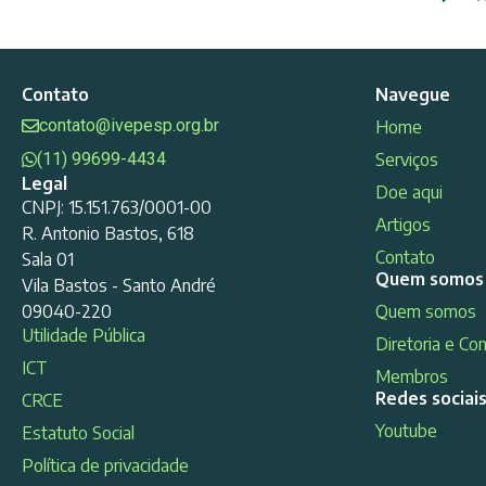
Contato
Navegue
contato@ivepesp.org.br
Home
(11) 99699-4434
Serviços
Legal
Doe aqui
CNPJ: 15.151.763/0001-00
Artigos
R. Antonio Bastos, 618
Contato
Sala 01
Quem somos
Vila Bastos - Santo André
09040-220
Quem somos
Utilidade Pública
Diretoria e Co
ICT
Membros
Redes sociai
CRCE
Youtube
Estatuto Social
Política de privacidade