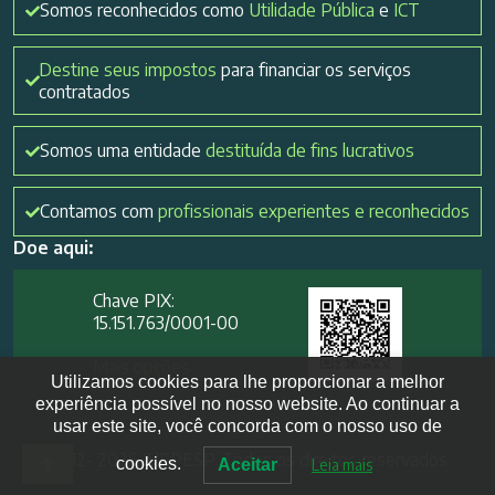
Somos reconhecidos como
Utilidade Pública
e
ICT
Destine seus impostos
para financiar os serviços
contratados
Somos uma entidade
destituída de fins lucrativos
Contamos com
profissionais experientes e reconhecidos
Doe aqui:
Chave PIX:
15.151.763/0001-00​
Mais opções
Utilizamos cookies para lhe proporcionar a melhor
experiência possível no nosso website. Ao continuar a
usar este site, você concorda com o nosso uso de
2012- 2026 IVEPESP. Todos os direitos reservados
cookies.
Aceitar
Leia mais