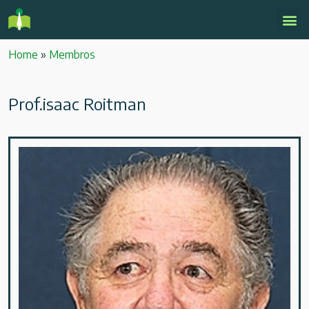
Home
»
Membros
Prof.isaac Roitman