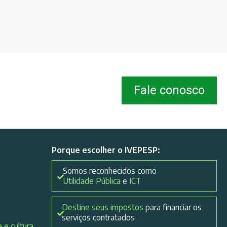
Fale conosco
Porque escolher o IVEPESP:
Somos reconhecidos como
Utilidade Pública
e
ICT
Destine seus impostos
para financiar os
serviços contratados
 e cultura