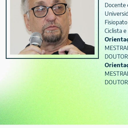
Docente 
Universi
Fisiopato
Ciclista 
Orientaç
MESTRA
DOUTOR
Orient
MESTR
DOUTOR