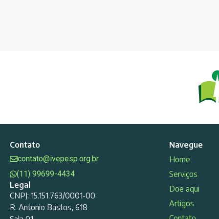
Contato
Navegue
contato@ivepesp.org.br
Home
(11) 99699-4434
Serviços
Legal
Doe aqui
CNPJ: 15.151.763/0001-00
Artigos
R. Antonio Bastos, 618
Contato
Sala 01