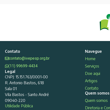
Contato
Navegue
contato@ivepesp.org.br
Home
(11) 99699-4434
Serviços
Legal
Doe aqui
CNPJ: 15.151.763/0001-00
Artigos
R. Antonio Bastos, 618
Contato
Sala 01
Quem somos
Vila Bastos - Santo André
09040-220
Quem somos
Utilidade Pública
Diretoria e Co