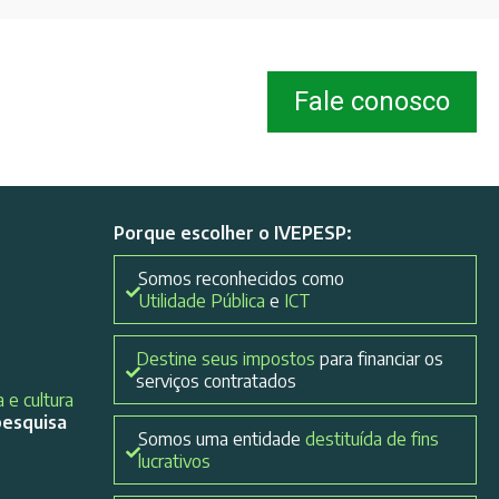
Fale conosco
Porque escolher o IVEPESP:
Somos reconhecidos como
Utilidade Pública
e
ICT
Destine seus impostos
para financiar os
serviços contratados
 e cultura
pesquisa
Somos uma entidade
destituída de fins
lucrativos