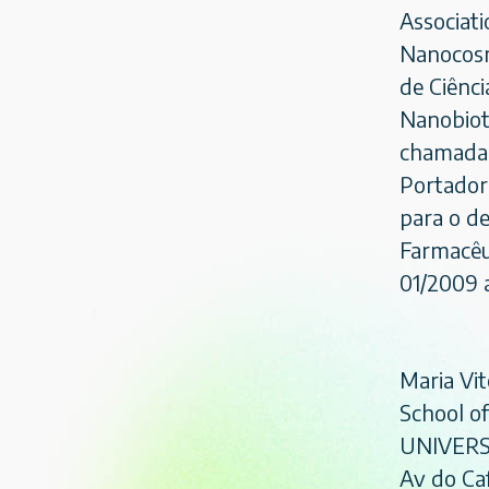
Associati
Nanocosm
de Ciênc
Nanobiot
chamada
Portador
para o d
Farmacêu
01/2009 a
Maria Vit
School of
UNIVERS
Av do Caf