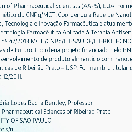
on of Pharmaceutical Scientists (AAPS), EUA. Foi 
ético do CNPq/MCT. Coordenou a Rede de Nanotecn
ia, Tecnologia e Inovação Farmacêutica e atualmen
ecnologia Farmacêutica Aplicada à Terapia Antisen
 nº 47/2013 MCTI/CNPq/CT-SAÚDE/CT-BIOTECNOL
as de Futuro. Coordena projeto financiado pelo
esenvolvimento de produto alimentício com nanotec
ticas de Ribeirão Preto – USP. Foi membro titula
 12/2011.
ória Lopes Badra Bentley, Professor
 Pharmaceutical Sciences of Ribeirao Preto
ITY OF SAO PAULO
e s/n