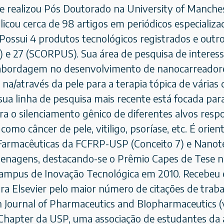
e realizou Pós Doutorado na University of Manches
icou cerca de 98 artigos em periódicos especializ
Possui 4 produtos tecnológicos registrados e outro
I) e 27 (SCORPUS). Sua área de pesquisa de intere
 abordagem no desenvolvimento de nanocarreadores
na/através da pele para a terapia tópica de várias
sua linha de pesquisa mais recente está focada pa
ra o silenciamento gênico de diferentes alvos res
como câncer de pele, vitiligo, psoríase, etc. É o
 Farmacêuticas da FCFRP-USP (Conceito 7) e Nanot
enagens, destacando-se o Prêmio Capes de Tese n
ampus de Inovação Tecnológica em 2010. Recebeu 
ra Elsevier pelo maior número de citações de trabal
Journal of Pharmaceutics and BIopharmaceutics (v. 6
Chapter da USP, uma associação de estudantes da 