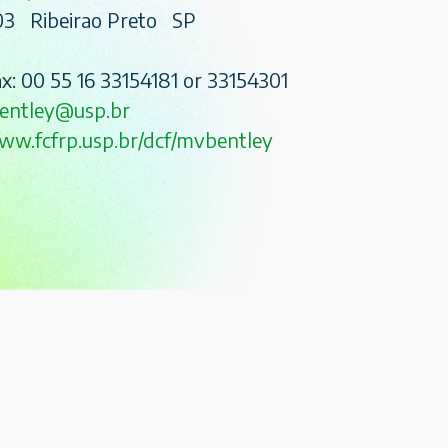
03 Ribeirao Preto SP
x: 00 55 16 33154181 or 33154301
entley@usp.br
ww.fcfrp.usp.br/dcf/mvbentley