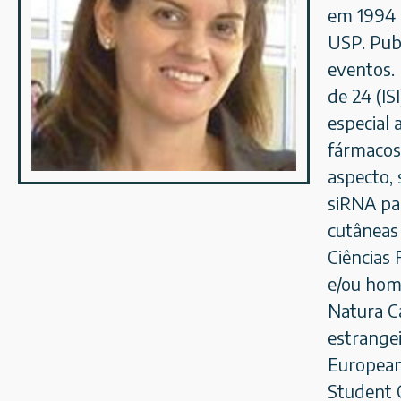
em 1994 
USP. Publ
eventos. 
de 24 (IS
especial
fármacos 
aspecto, 
siRNA pa
cutâneas 
Ciências
e/ou hom
Natura C
estrangei
European 
Student 