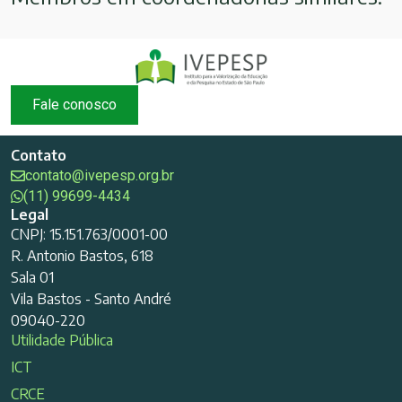
Fale conosco
Contato
contato@ivepesp.org.br
(11) 99699-4434
Legal
CNPJ: 15.151.763/0001-00
R. Antonio Bastos, 618
Sala 01
Vila Bastos - Santo André
09040-220
Utilidade Pública
ICT
CRCE