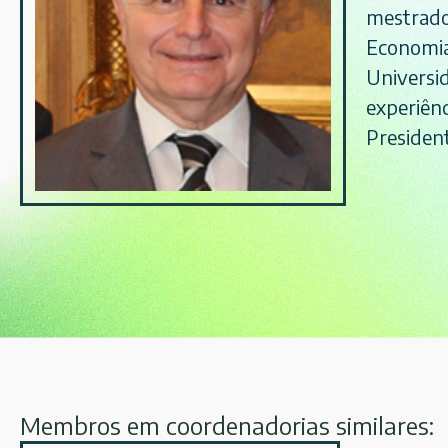
mestrado
Economia
Universi
experiên
Presiden
Membros em coordenadorias similares: