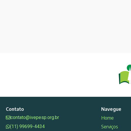
Contato
Navegue
contato@ivepesp.org.br
Home
(11) 99699-4434
Serviços