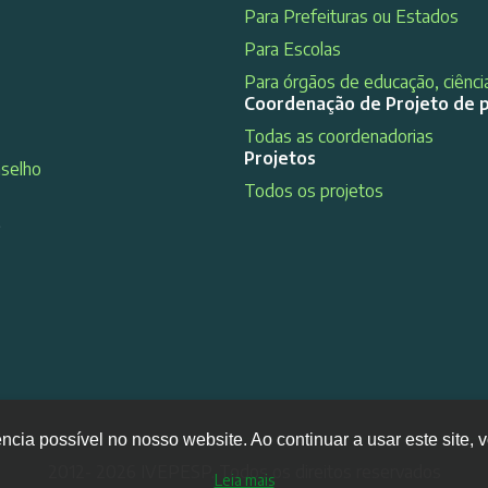
Para Prefeituras ou Estados
Para Escolas
Para órgãos de educação, ciência
Coordenação de Projeto de 
Todas as coordenadorias
Projetos
nselho
Todos os projetos
s
ência possível no nosso website. Ao continuar a usar este site
2012- 2026 IVEPESP. Todos os direitos reservados
Leia mais