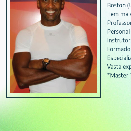
Boston (
Tem mais
Professo
Personal
Instrutor
Formado 
Especiali
Vasta exp
*Master T