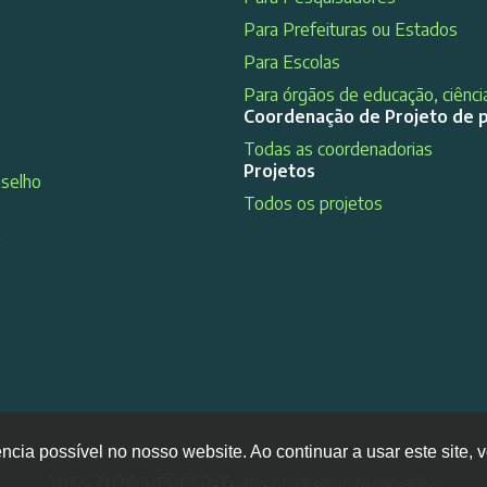
Para Prefeituras ou Estados
Para Escolas
Para órgãos de educação, ciência
Coordenação de Projeto de 
Todas as coordenadorias
Projetos
nselho
Todos os projetos
s
ência possível no nosso website. Ao continuar a usar este site
2012- 2026 IVEPESP. Todos os direitos reservados