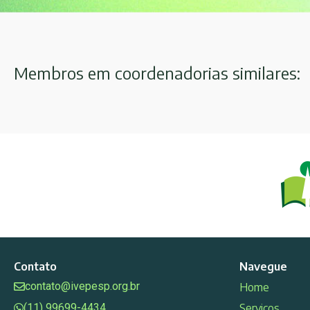
Membros em coordenadorias similares:
Contato
Navegue
contato@ivepesp.org.br
Home
(11) 99699-4434
Serviços