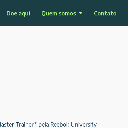
Doe aqui
Quem somos
Contato
aster Trainer* pela Reebok University-