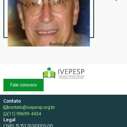
Acelino Pontes
Fale conosco
Contato
contato@ivepesp.org.br
(11) 99699-4434
Legal
CNPJ: 15.151.763/0001-00