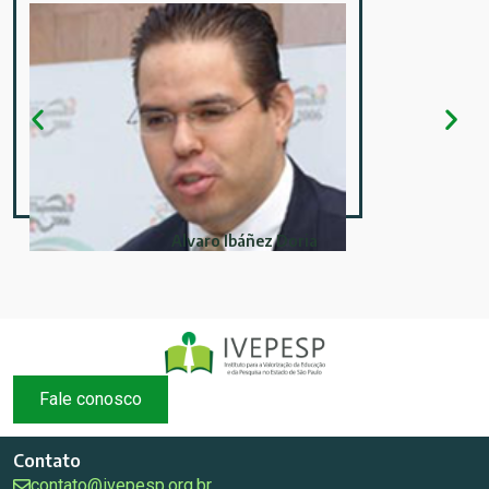
Alvaro Ibáñez Doria
Fale conosco
Contato
contato@ivepesp.org.br