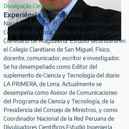
Divulgação Científica
Experiência profissional:
Nacido en Lima en 1971. Estudió primaria en el
Colegio Santa Rosa de Chosica y en el Colegio
Claretiano de Magdalena. Estudió secundaria en
el Colegio Claretiano de San Miguel. Físico,
docente, comunicador, escritor e investigador.
Se ha desempeñado como Editor del
suplemento de Ciencia y Tecnología del diario
LA PRIMERA, de Lima. Actualmente se
desempeña como Asesor de Comunicaciones
del Programa de Ciencia y Tecnología, de la
Presidencia del Consejo de Ministros, y como
Coordinador Nacional de la Red Peruana de
Divulgadores Científicos.Estudió Ingeniería