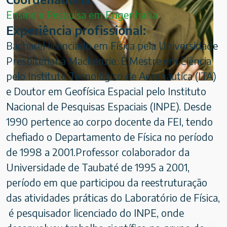
Ensino e Pesquisa em Engenharia
Experiência profissional:
Bacharel licenciado em Física pela Universidade
Presbiteriana Mackenzie. É Mestre em Ciência
pelo Instituto Tecnológico de Aeronáutica (ITA)
e Doutor em Geofísica Espacial pelo Instituto
Nacional de Pesquisas Espaciais (INPE). Desde
1990 pertence ao corpo docente da FEI, tendo
chefiado o Departamento de Física no período
de 1998 a 2001.Professor colaborador da
Universidade de Taubaté de 1995 a 2001,
período em que participou da reestruturação
das atividades práticas do Laboratório de Física,
é pesquisador licenciado do INPE, onde