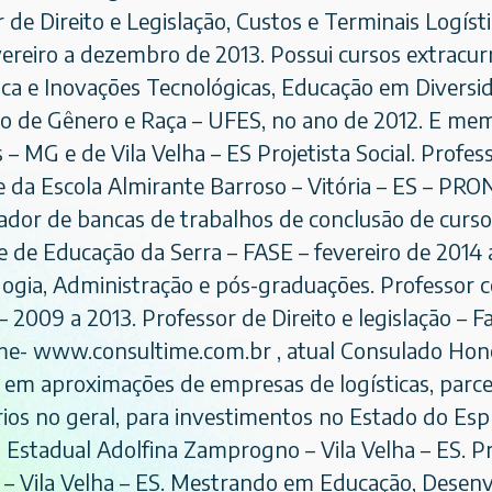
 de Direito e Legislação, Custos e Terminais Logís
evereiro a dezembro de 2013. Possui cursos extrac
ca e Inovações Tecnológicas, Educação em Diversid
o de Gênero e Raça – UFES, no ano de 2012. E mem
 – MG e de Vila Velha – ES Projetista Social. Prof
 da Escola Almirante Barroso – Vitória – ES – PR
ador de bancas de trabalhos de conclusão de curso
 de Educação da Serra – FASE – fevereiro de 2014 
ogia, Administração e pós-graduações. Professor 
 2009 a 2013. Professor de Direito e legislação –
me- www.consultime.com.br , atual Consulado Hono
em aproximações de empresas de logísticas, parceri
os no geral, para investimentos no Estado do Espí
 Estadual Adolfina Zamprogno – Vila Velha – ES. P
 – Vila Velha – ES. Mestrando em Educação, Desenv