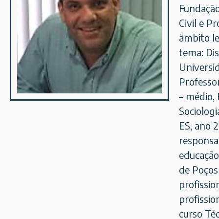
Fundação
Civil e P
âmbito l
tema: Dis
Universi
Professo
– médio, 
Sociologi
ES, ano 2
responsab
educação.
de Poços
profissio
profissio
curso Téc