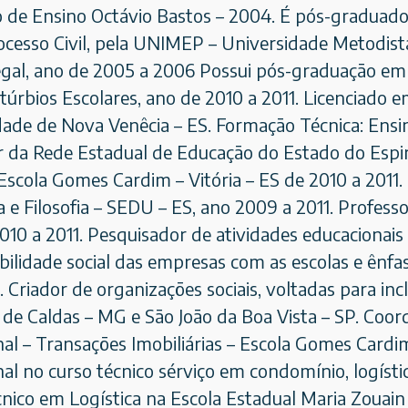
 de Ensino Octávio Bastos – 2004. É pós-graduado
rocesso Civil, pela UNIMEP – Universidade Metodist
egal, ano de 2005 a 2006 Possui pós-graduação em 
túrbios Escolares, ano de 2010 a 2011. Licenciado 
dade de Nova Venêcia – ES. Formação Técnica: Ensi
r da Rede Estadual de Educação do Estado do Espir
Escola Gomes Cardim – Vitória – ES de 2010 a 2011.
a e Filosofia – SEDU – ES, ano 2009 a 2011. Profe
010 a 2011. Pesquisador de atividades educacionais 
ilidade social das empresas com as escolas e ênfas
 Criador de organizações sociais, voltadas para inc
 de Caldas – MG e São João da Boa Vista – SP. Coo
nal – Transações Imobiliárias – Escola Gomes Cardim
nal no curso técnico sérviço em condomínio, logísti
nico em Logística na Escola Estadual Maria Zouain 