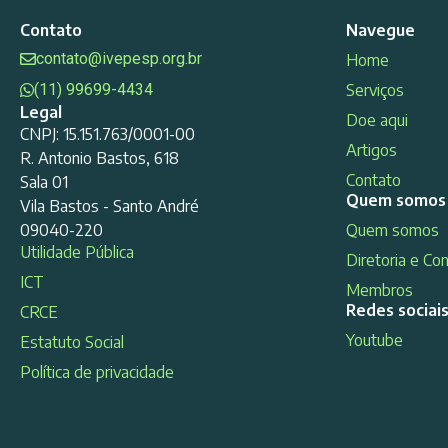
Contato
Navegue
contato@ivepesp.org.br
Home
(11) 99699-4434
Serviços
Legal
Doe aqui
CNPJ: 15.151.763/0001-00
Artigos
R. Antonio Bastos, 618
Contato
Sala 01
Quem somos
Vila Bastos - Santo André
09040-220
Quem somos
Utilidade Pública
Diretoria e Co
ICT
Membros
Redes sociai
CRCE
Youtube
Estatuto Social
Política de privacidade