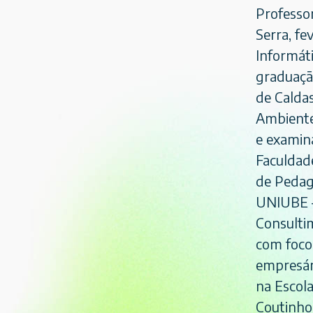
Professor
Serra, f
Informáti
graduaçã
de Caldas
Ambiente
e examin
Faculdade
de Pedag
UNIUBE –
Consulti
com foco 
empresári
na Escola
Coutinho