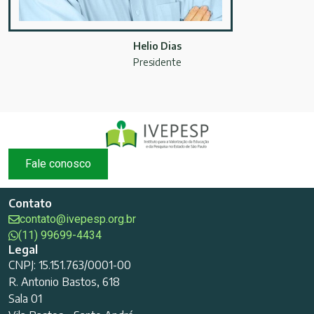
Helio Dias
Presidente
Fale conosco
Contato
contato@ivepesp.org.br
(11) 99699-4434
Legal
CNPJ: 15.151.763/0001-00
R. Antonio Bastos, 618
Sala 01