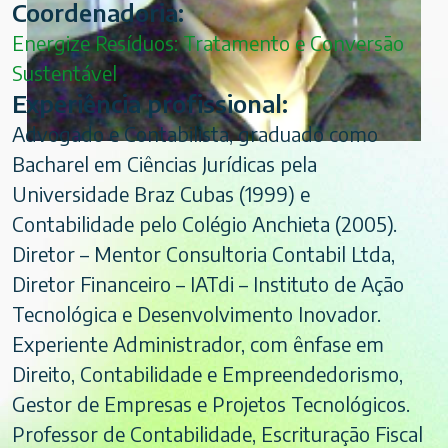
Coordenadoria:
Energize Resíduos: Tratamento e Conversão
Sustentável
Experiência profissional:
Advogado e Contabilista, graduado como
Bacharel em Ciências Jurídicas pela
Universidade Braz Cubas (1999) e
Contabilidade pelo Colégio Anchieta (2005).
Diretor – Mentor Consultoria Contabil Ltda,
Diretor Financeiro – IATdi – Instituto de Ação
Tecnológica e Desenvolvimento Inovador.
Experiente Administrador, com ênfase em
Direito, Contabilidade e Empreendedorismo,
Gestor de Empresas e Projetos Tecnológicos.
Professor de Contabilidade, Escrituração Fiscal