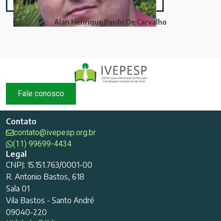
Alan Henrique Pardo De Carvalho
Fale conosco
Contato
contato@ivepesp.org.br
(11) 99699-4434
Legal
CNPJ: 15.151.763/0001-00
R. Antonio Bastos, 618
Sala 01
Vila Bastos - Santo André
09040-220