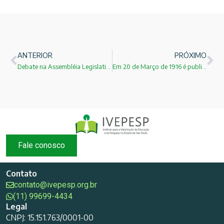
ANTERIOR
PRÓXIMO
Debate na Assembléia Legislativa de São Paulo sobre a Lei Paulista de Inovação
Em 20 de Março de 1916 é publicada a Teoria da Relatividade Geral!
Fale conosco
Contato
contato@ivepesp.org.br
(11) 99699-4434
Legal
CNPJ: 15.151.763/0001-00