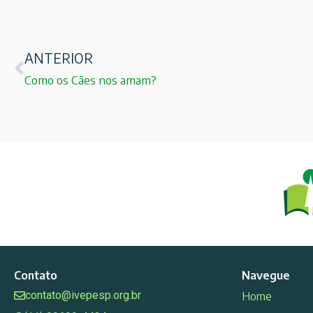
ANTERIOR
Como os Cães nos amam?
Contato
Navegue
contato@ivepesp.org.br
Home