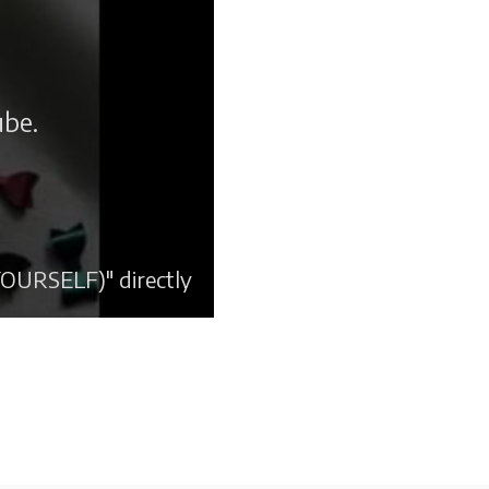
ube.
OURSELF)" directly