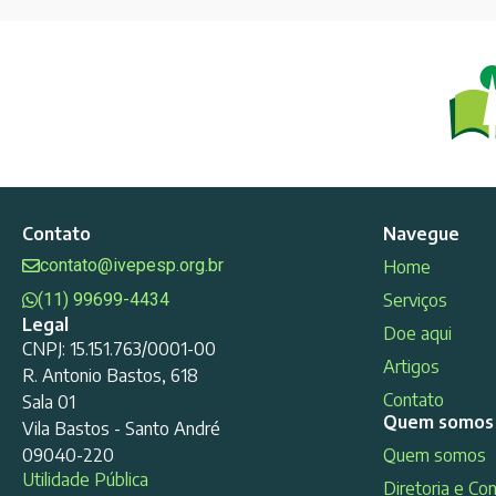
Contato
Navegue
contato@ivepesp.org.br
Home
(11) 99699-4434
Serviços
Legal
Doe aqui
CNPJ: 15.151.763/0001-00
Artigos
R. Antonio Bastos, 618
Contato
Sala 01
Quem somos
Vila Bastos - Santo André
09040-220
Quem somos
Utilidade Pública
Diretoria e Co