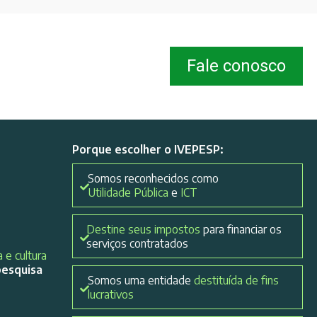
Fale conosco
Porque escolher o IVEPESP:
Somos reconhecidos como
Utilidade Pública
e
ICT
Destine seus impostos
para financiar os
serviços contratados
 e cultura
pesquisa
Somos uma entidade
destituída de fins
lucrativos