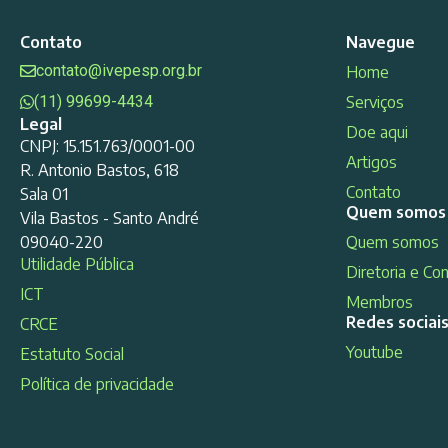
Contato
Navegue
contato@ivepesp.org.br
Home
(11) 99699-4434
Serviços
Legal
Doe aqui
CNPJ: 15.151.763/0001-00
Artigos
R. Antonio Bastos, 618
Contato
Sala 01
Quem somos
Vila Bastos - Santo André
09040-220
Quem somos
Utilidade Pública
Diretoria e Co
ICT
Membros
Redes sociai
CRCE
Youtube
Estatuto Social
Política de privacidade