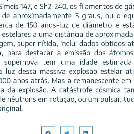
imeis 147, e Sh2-240, os filamentos de gá
de aproximadamente 3 graus, ou o equ
cerca de 150 anos-luz de diâmetro e est
 estela
res a uma distância de aproximad
gem, super nítida, inclui dados obtidos a
a, para destacar a emissão dos átomos
e supernova tem uma idade estimada
a luz dessa massiva explosão estelar at
0000 anos atrás. Mas a remanescente em 
ia da explosão. A catástrofe cósmica t
 de nêutrons em rotação, ou um pulsar, tud
riginal.