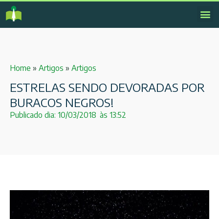
Home
»
Artigos
»
Artigos
ESTRELAS SENDO DEVORADAS POR
BURACOS NEGROS!
Publicado dia:
10/03/2018
às
13:52