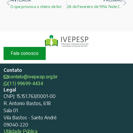
O que provoca o cheiro de livros novos e antigos?
28 de Fevereiro de 1954 Teste Castelo Bravo
Fale conosco
Contato
contato@ivepesp.org.br
(11) 99699-4434
Legal
CNPJ: 15.151.763/0001-00
R. Antonio Bastos, 618
Sala 01
Vila Bastos - Santo André
09040-220
Utilidade Pública