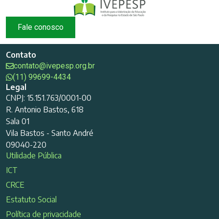
Fale conosco
Contato
contato@ivepesp.org.br
(11) 99699-4434
Legal
CNPJ: 15.151.763/0001-00
R. Antonio Bastos, 618
Sala 01
Vila Bastos - Santo André
09040-220
Utilidade Pública
ICT
CRCE
Estatuto Social
Política de privacidade