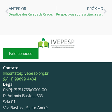
ANTERIOR
PRÓXIMO
Desafios dos Cursos de Graduação e Licenciaturas : Pedro Demo
Perspectivas sobre a ciência e a tecnologia no Brasil:Carlos Henrique de Brito Cruz
Fale conosco
Contato
contato@ivepesp.org.br
(11) 99699-4434
Legal
CNPJ: 15.151.763/0001-00
R. Antonio Bastos, 618
Sala 01
Vila Bastos - Santo André