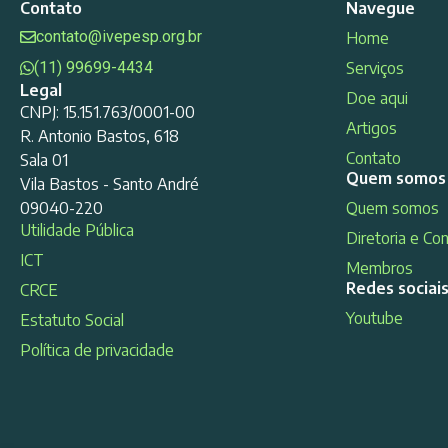
Contato
Navegue
contato@ivepesp.org.br
Home
(11) 99699-4434
Serviços
Legal
Doe aqui
CNPJ: 15.151.763/0001-00
Artigos
R. Antonio Bastos, 618
Contato
Sala 01
Quem somos
Vila Bastos - Santo André
09040-220
Quem somos
Utilidade Pública
Diretoria e Co
ICT
Membros
Redes sociai
CRCE
Youtube
Estatuto Social
Política de privacidade