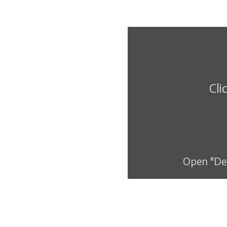
Cli
Open "Des