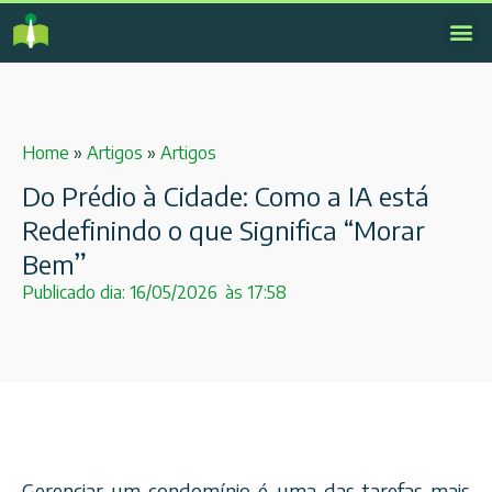
Home
»
Artigos
»
Artigos
Do Prédio à Cidade: Como a IA está
Redefinindo o que Significa “Morar
Bem”
Publicado dia:
16/05/2026
às
17:58
Gerenciar um condomínio é uma das tarefas mais