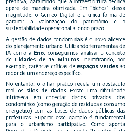
preditiva, garantindo que a infraestrutura técnica
opere de maneira otimizada. Em “bichos” dessa
magnitude, o Gêmeo Digital é a única forma de
garantir a valorização do patrimônio e a
sustentabilidade operacional a longo prazo.
A gestão de dados condominiais é o novo alicerce
do planejamento urbano. Utilizando ferramentas de
IA como a
Eno
, conseguimos analisar o conceito
de
Cidades de 15 Minutos
, identificando, por
exemplo, carências críticas de
espaços verdes
ao
redor de um endereço específico.
No entanto, o olhar prático revela um obstáculo
real: os
silos de dados
. Existe uma dificuldade
intrínseca em conectar dados privados dos
condomínios (como geração de resíduos e consumo
energético) com as bases de dados públicas das
prefeituras. Superar esse gargalo é fundamental
para o urbanismo participativo. Como aponta
Ponzoni, a IA pode ser a grande “tradutora” do