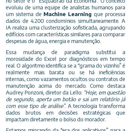
no setor é o “Esquadrão da Economia”. O conceito
evoluiu de uma equipe de analistas humanos para
um sistema de
Machine Learning
que processa
dados de 4.200 condomínios simultaneamente. A
IA realiza uma clusterização sofisticada, agrupando
edifícios com características similares para comparar
despesas de água, energia e manutenção.
Essa mudança de paradigma substitui a
morosidade do Excel por diagnósticos em tempo
real. O algoritmo identifica se a “grama do vizinho” é
realmente mais barata ou se há ineficiências
internas, como vazamentos ocultos ou contratos de
manutenção acima do mercado. Como destaca
Audrey Ponzoni, diretor da Lello:
“Hoje, em questão
de segundo, aperta um botão e sai um relatório já
com esse tipo de análise”
. A tecnologia transforma
dados brutos em decisões estratégicas que
impactam diretamente o bolso do morador.
Estamos migrando da “era dos aplicativos” para a