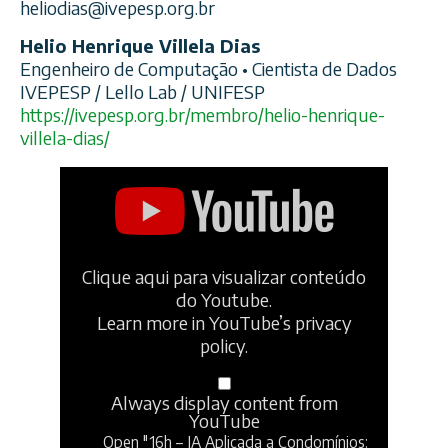
heliodias@ivepesp.org.br
Helio Henrique Villela Dias
Engenheiro de Computação • Cientista de Dados
IVEPESP / Lello Lab / UNIFESP
https://ivepesp.org.br/membro/helio-henrique-
villela-dias/
Clique aqui para visualizar conteúdo
do Youtube.
Learn more in
YouTube’s privacy
policy
.
Always display content from
YouTube
Open "16h – IA Aplicada a Condomínios: