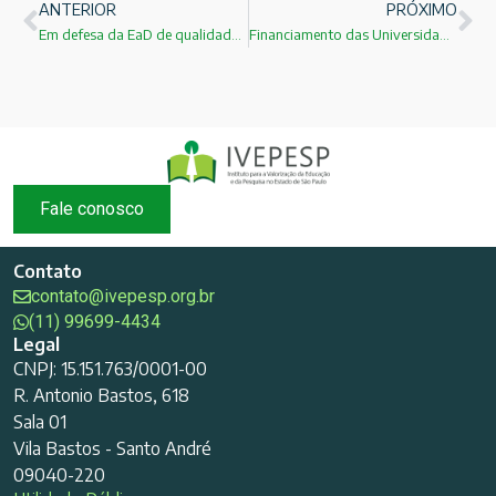
ANTERIOR
PRÓXIMO
Em defesa da EaD de qualidade na formação de professores: inclusão, evidências e responsabilidade
Financiamento das Universidades Federais: previsibilidade orçamentária, autonomia e lições do modelo paulista
Fale conosco
Contato
contato@ivepesp.org.br
(11) 99699-4434
Legal
CNPJ: 15.151.763/0001-00
R. Antonio Bastos, 618
Sala 01
Vila Bastos - Santo André
09040-220