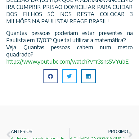
IRÁ CUMPRIR PRISÃO DOMICILIAR PARA CUIDAR
DOS FILHOS SÓ NOS RESTA COLOCAR 3
MILHÕES NA PAULISTA! REAGE BRASIL!
Quantas pessoas poderiam estar presentes na
Paulista em 17/03? Que tal utilizar a matemática?
Veja :Quantas pessoas cabem num metro
quadrado?
https://www.youtube.com/
watch?v=r3sns5VYubE
ANTERIOR
PRÓXIMO
A idéia mais revolucionária de Einstein estabelecida em 17 de março de 1905!
A QUÍMICA DA CERVEJA GUINNESS !