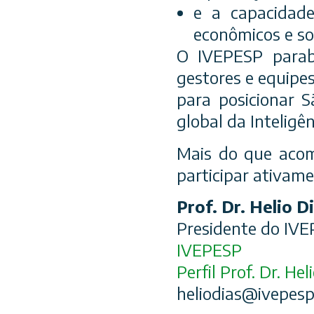
e a capacidade
econômicos e soc
O IVEPESP parabe
gestores e equipes
para posicionar S
global da Inteligênc
Mais do que acomp
participar ativam
Prof. Dr. Helio D
Presidente do IV
IVEPESP
Perfil Prof. Dr. Hel
heliodias@ivepesp