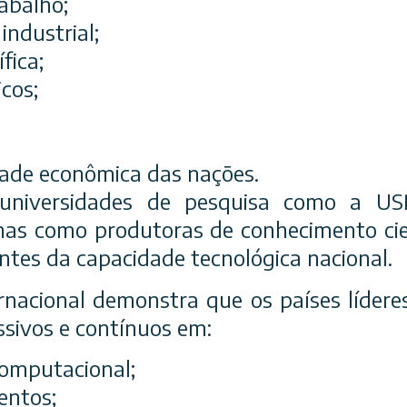
abalho;
industrial;
fica;
icos;
dade econômica das nações.
 universidades de pesquisa como a U
nas como produtoras de conhecimento ci
ntes da capacidade tecnológica nacional.
ernacional demonstra que os países lídere
sivos e contínuos em:
computacional;
entos;