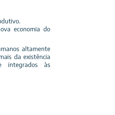
odutivo.
 nova economia do
umanos altamente
mais da existência
e integrados às