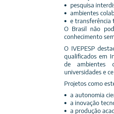
pesquisa interdis
ambientes colab
e transferência 
O Brasil não pod
conhecimento sem 
O IVEPESP desta
qualificados em I
de ambientes c
universidades e ce
Projetos como est
a autonomia cien
a inovação tecno
a produção acad