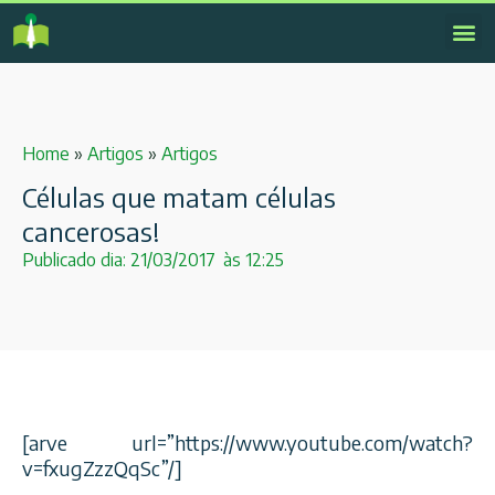
Home
»
Artigos
»
Artigos
Células que matam células
cancerosas!
Publicado dia:
21/03/2017
às
12:25
[arve url=”https://www.youtube.com/watch?
v=fxugZzzQqSc”/]