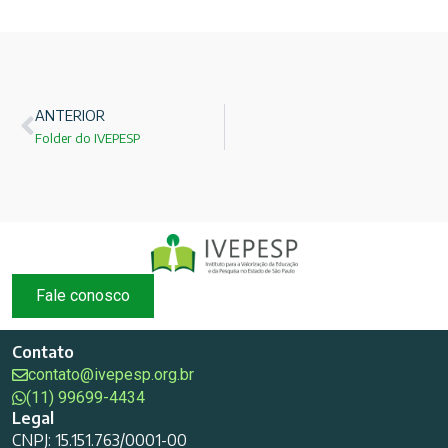
ANTERIOR
Folder do IVEPESP
Fale conosco
Contato
contato@ivepesp.org.br
(11) 99699-4434
Legal
CNPJ: 15.151.763/0001-00