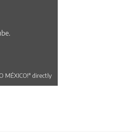
ube.
MÉXICO!" directly