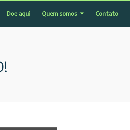
Doe aqui
Quem somos
Contato
O!