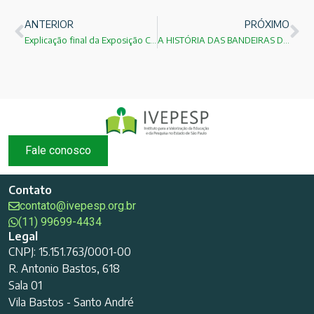
ANTERIOR
PRÓXIMO
Explicação final da Exposição Cultural: Brasil e México
A HISTÓRIA DAS BANDEIRAS DO MÉXICO!
Fale conosco
Contato
contato@ivepesp.org.br
(11) 99699-4434
Legal
CNPJ: 15.151.763/0001-00
R. Antonio Bastos, 618
Sala 01
Vila Bastos - Santo André