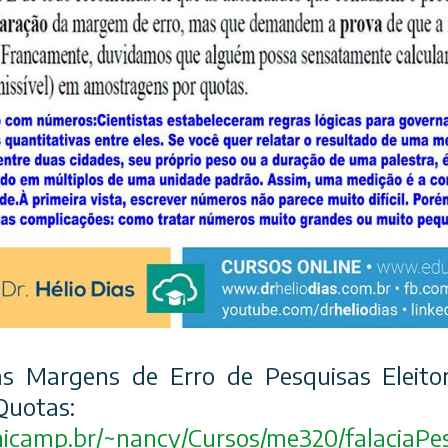
as Margens de Erro de Pesquisas Eleito
Quotas:
icamp.br/
~nancy/Cursos/me320/
falaciaPe