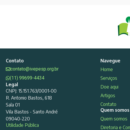
Contato
Navegue
contato@ivepesp.org.br
Home
(11) 99699-4434
Serviços
Legal
Doe aqui
CNPJ: 15.151.763/0001-00
Artigos
R. Antonio Bastos, 618
Contato
Sala 01
Quem somos
Vila Bastos - Santo André
09040-220
Quem somos
Utilidade Pública
Diretoria e Co