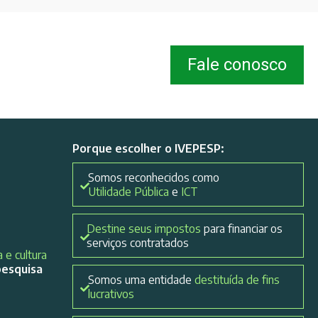
Fale conosco
Porque escolher o IVEPESP:
Somos reconhecidos como
Utilidade Pública
e
ICT
Destine seus impostos
para financiar os
serviços contratados
 e cultura
pesquisa
Somos uma entidade
destituída de fins
lucrativos