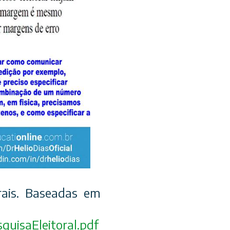
rais. Baseadas em
squisaEleitoral.pd
f