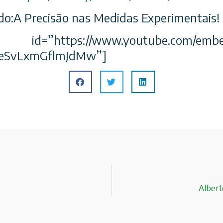
o:A Precisão nas Medidas Experimentais!
https://www.youtube.com/embed
qeSvLxmGflmJdMw”]
Albert