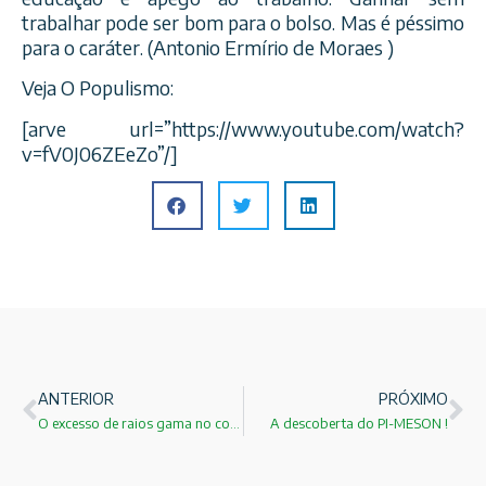
trabalhar pode ser bom para o bolso. Mas é péssimo
para o caráter. (Antonio Ermírio de Moraes )
Veja O Populismo:
[arve url=”https://www.youtube.com/watch?
v=fV0J06ZEeZo”/]
ANTERIOR
PRÓXIMO
O excesso de raios gama no coração de M31!
A descoberta do PI-MESON !