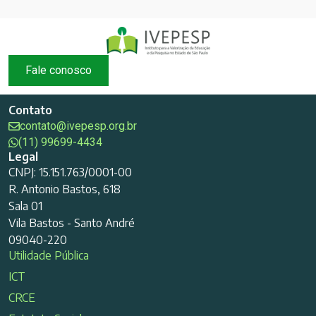
Fale conosco
Contato
contato@ivepesp.org.br
(11) 99699-4434
Legal
CNPJ: 15.151.763/0001-00
R. Antonio Bastos, 618
Sala 01
Vila Bastos - Santo André
09040-220
Utilidade Pública
ICT
CRCE