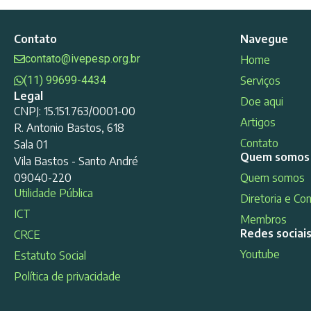
Contato
Navegue
contato@ivepesp.org.br
Home
(11) 99699-4434
Serviços
Legal
Doe aqui
CNPJ: 15.151.763/0001-00
Artigos
R. Antonio Bastos, 618
Contato
Sala 01
Quem somos
Vila Bastos - Santo André
09040-220
Quem somos
Utilidade Pública
Diretoria e Co
ICT
Membros
Redes sociai
CRCE
Youtube
Estatuto Social
Política de privacidade