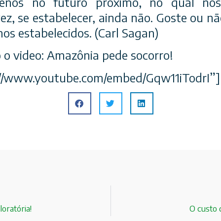
nos no futuro próximo, no qual nos
lvez, se estabelecer, ainda não. Goste ou n
os estabelecidos. (Carl Sagan)
o o video: Amazônia pede socorro!
s://www.youtube.com/embed/Gqw11iTodrI”]
oratória!
O custo 