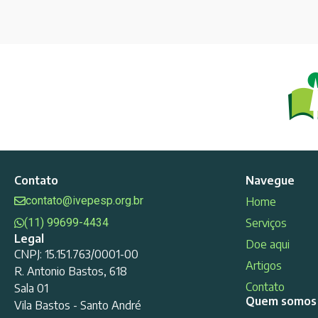
Contato
Navegue
contato@ivepesp.org.br
Home
(11) 99699-4434
Serviços
Legal
Doe aqui
CNPJ: 15.151.763/0001-00
Artigos
R. Antonio Bastos, 618
Contato
Sala 01
Quem somos
Vila Bastos - Santo André