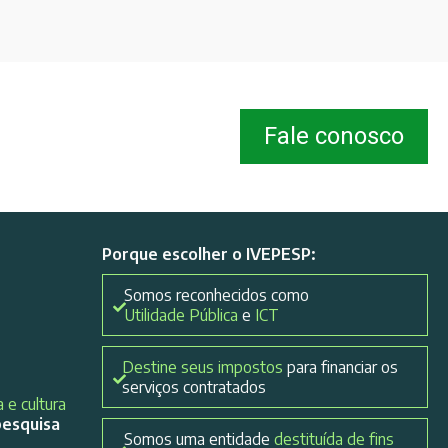
Fale conosco
Porque escolher o IVEPESP:
Somos reconhecidos como
Utilidade Pública
e
ICT
Destine seus impostos
para financiar os
serviços contratados
 e cultura
pesquisa
Somos uma entidade
destituída de fins