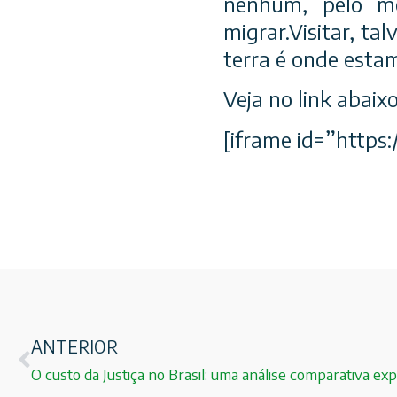
nenhum, pelo me
migrar.Visitar, ta
terra é onde estam
Veja no link abaix
[iframe id=”http
ANTERIOR
O custo da Justiça no Brasil: uma análise comparativa expl