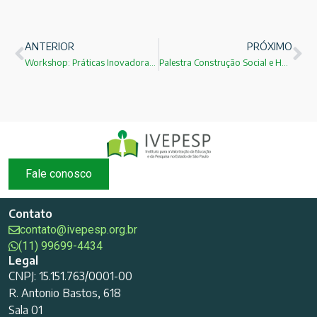
ANTERIOR
PRÓXIMO
Workshop: Práticas Inovadoras para a Educação Básica(Inscreva-se)
Palestra Construção Social e Humanidade prevista para hoje(28/05) foi cancelada e transferida para 25/06!
Fale conosco
Contato
contato@ivepesp.org.br
(11) 99699-4434
Legal
CNPJ: 15.151.763/0001-00
R. Antonio Bastos, 618
Sala 01