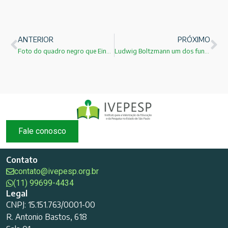
ANTERIOR
PRÓXIMO
Foto do quadro negro que Einstein utilizou em sua visita ao Brasil!
Ludwig Boltzmann um dos fundadores da mecânica estatística!
Fale conosco
Contato
contato@ivepesp.org.br
(11) 99699-4434
Legal
CNPJ: 15.151.763/0001-00
R. Antonio Bastos, 618