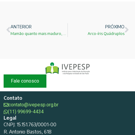
ANTERIOR
PRÓXIMO
Mamão quanto mais maduro, melhor no combate aos tumores do intestino
Arco-íris Quádruplos
Fale conosco
Contato
contato@ivepesp.org.br
(11) 99699-4434
Legal
CNPJ: 15.151.763/0001-00
R. Antonio Bastos, 618