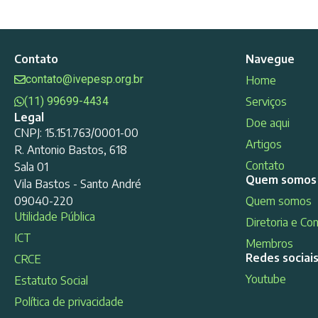
Contato
Navegue
contato@ivepesp.org.br
Home
(11) 99699-4434
Serviços
Legal
Doe aqui
CNPJ: 15.151.763/0001-00
Artigos
R. Antonio Bastos, 618
Contato
Sala 01
Quem somos
Vila Bastos - Santo André
09040-220
Quem somos
Utilidade Pública
Diretoria e Co
ICT
Membros
Redes sociai
CRCE
Youtube
Estatuto Social
Política de privacidade