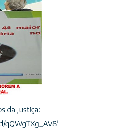
s da Justiça:
/qQWgTXg_AV8″