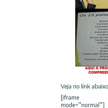
Veja no link abaix
[iframe id=”
mode=”normal”]