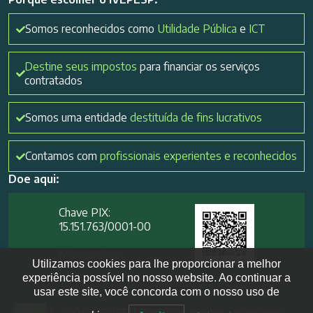
Somos reconhecidos como
Utilidade Pública
e
ICT
Destine seus impostos
para financiar os serviços
contratados
Somos uma entidade
destituída de fins lucrativos
Contamos com
profissionais experientes e reconhecidos
Doe aqui:
Chave PIX:
15.151.763/0001-00​
Mais opções
Utilizamos cookies para lhe proporcionar a melhor
experiência possível no nosso website. Ao continuar a
usar este site, você concorda com o nosso uso de
2012- 2026 IVEPESP. Todos os direitos reservados