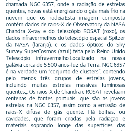
chamada NGC 6357, onde a radiação de estrelas
quentes, novas está energizando o gás mais frio na
nuvem que os rodeia.Esta imagem composta
contém dados de raios-X de Observatory da NASA
Chandra X-ray e do telescópio ROSAT (roxo), os
dados infravermelhos do telescópio espacial Spitzer
da NASA (laranja), e os dados ópticos do Sky
Survey SuperCosmos (azul) feita pelo Reino Unido
Telescópio infravermelho.Localizado na nossa
galáxia cerca de 5.500 anos-luz da Terra, NGC 6357
é na verdade um “conjunto de clusters”, contendo
pelo menos três grupos de estrelas jovens,
incluindo muitas estrelas massivas luminosas
quentes,,. Os raios-X de Chandra e ROSAT revelaam
centenas de fontes pontuais, que são as jovens
estrelas na NGC 6357, assim como a emissão de
raios-X difusa de gás quente. Há bolhas, ou
cavidades, que foram criadas pela radiação e
materiais soprando longe das superfícies das