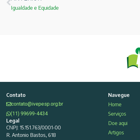
Igualdade e Equidade
Contato
Navegue
contato@ivepesp.org.br
Home
(11) 99699-4434
Serviços
Legal
Doe aqui
CNPJ: 15.151.763/0001-00
Artigos
R. Antonio Bastos, 618