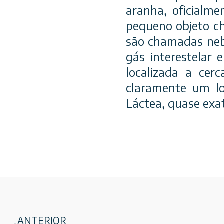
aranha, oficialm
pequeno objeto ch
são chamadas neb
gás interestelar 
localizada a cer
claramente um lo
Láctea, quase exa
ANTERIOR