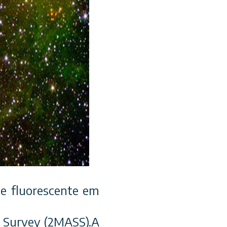
e fluorescente em
y Survey (2MASS).A