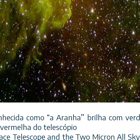
hecida como “a Aranha” brilha com verd
vermelha do telescópio
ace Telescope and the Two Micron All Sk