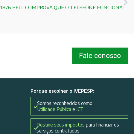
 1876 BELL COMPROVA QUE O TELEFONE FUNCIONA!
Fale conosco
Porque escolher o IVEPESP:
Somos reconhecidos como
Utilidade Pública
e
ICT
Destine seus impostos
para financiar os
serviços contratados