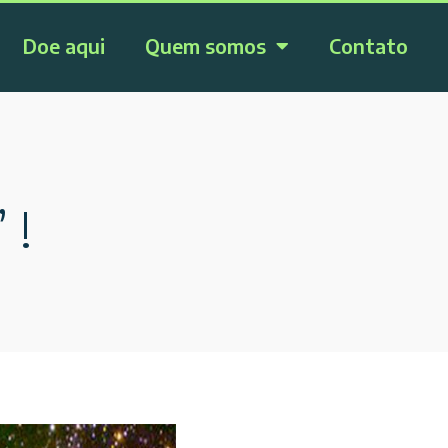
Doe aqui
Quem somos
Contato
 !