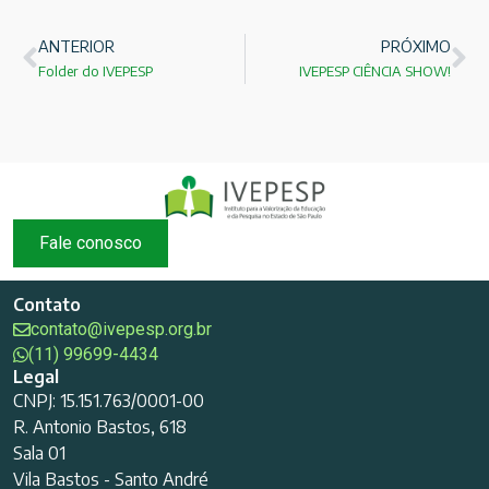
ANTERIOR
PRÓXIMO
Folder do IVEPESP
IVEPESP CIÊNCIA SHOW!
Fale conosco
Contato
contato@ivepesp.org.br
(11) 99699-4434
Legal
CNPJ: 15.151.763/0001-00
R. Antonio Bastos, 618
Sala 01
Vila Bastos - Santo André