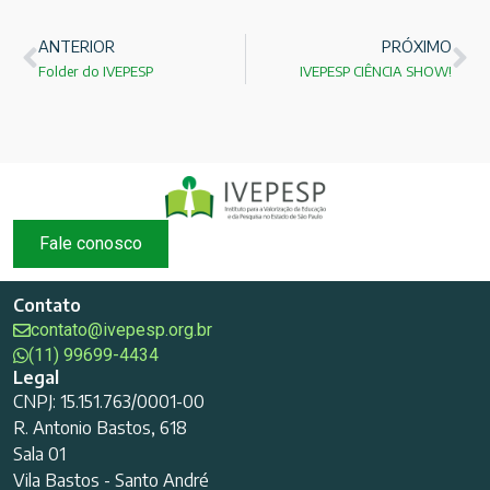
ANTERIOR
PRÓXIMO
Folder do IVEPESP
IVEPESP CIÊNCIA SHOW!
Fale conosco
Contato
contato@ivepesp.org.br
(11) 99699-4434
Legal
CNPJ: 15.151.763/0001-00
R. Antonio Bastos, 618
Sala 01
Vila Bastos - Santo André