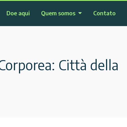
Doe aqui
Quem somos
Contato
orporea: Città della