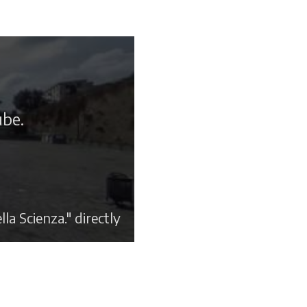
ube.
la Scienza." directly