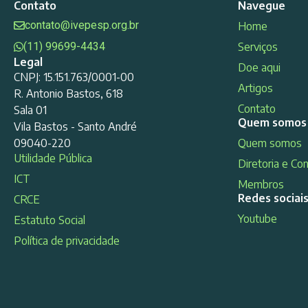
Contato
Navegue
contato@ivepesp.org.br
Home
(11) 99699-4434
Serviços
Legal
Doe aqui
CNPJ: 15.151.763/0001-00
Artigos
R. Antonio Bastos, 618
Contato
Sala 01
Quem somos
Vila Bastos - Santo André
09040-220
Quem somos
Utilidade Pública
Diretoria e Co
ICT
Membros
Redes sociai
CRCE
Youtube
Estatuto Social
Política de privacidade